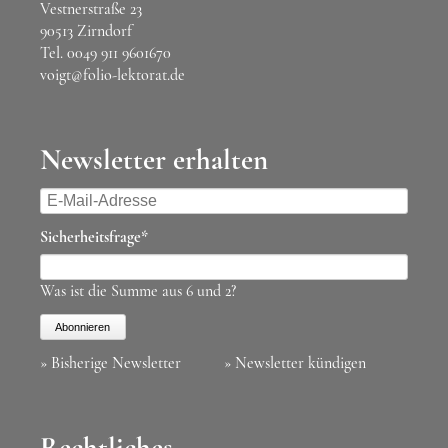
Vestnerstraße 23
90513 Zirndorf
Tel.
0049 911 9601670
voigt@folio-lektorat.de
Newsletter erhalten
E-
Mail-
Pflichtfeld
Sicherheitsfrage
*
Adresse
Was ist die Summe aus 6 und 2?
Abonnieren
» Bisherige Newsletter
» Newsletter kündigen
Rechtliches