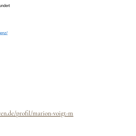
undert
denz/
ren.de/profil/marion-voigt-m