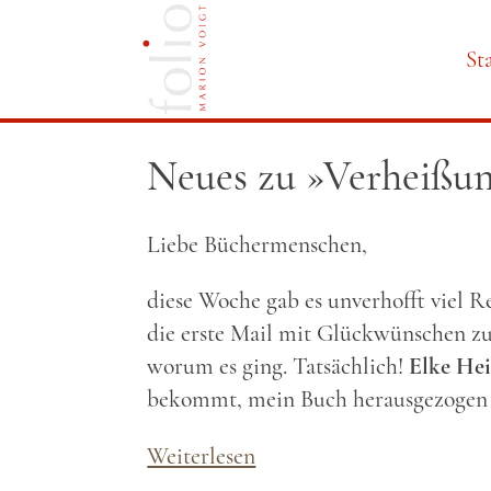
St
Navi
Neues zu »Verheißu
über
Liebe Büchermenschen,
diese Woche gab es unverhofft viel 
die erste Mail mit Glückwünschen z
worum es ging. Tatsächlich!
Elke Hei
bekommt, mein Buch herausgezogen un
Weiterlesen