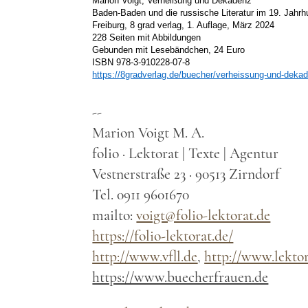
Marion Voigt, Verheißung und Dekadenz
Baden-Baden und die russische Literatur im 19. Jahrh
Freiburg, 8 grad verlag, 1. Auflage, März 2024
228 Seiten mit Abbildungen
Gebunden mit Lesebändchen, 24 Euro
ISBN 978-3-910228-07-8
https://8gradverlag.de/buecher/verheissung-und-deka
--
Marion Voigt M. A.
folio · Lektorat | Texte | Agentur
Vestnerstraße 23 · 90513 Zirndorf
Tel. 0911 9601670
mailto:
voigt@folio-lektorat.de
https://folio-lektorat.de/
http://www.vfll.de
,
http://www.lekto
https://www.buecherfrauen.de