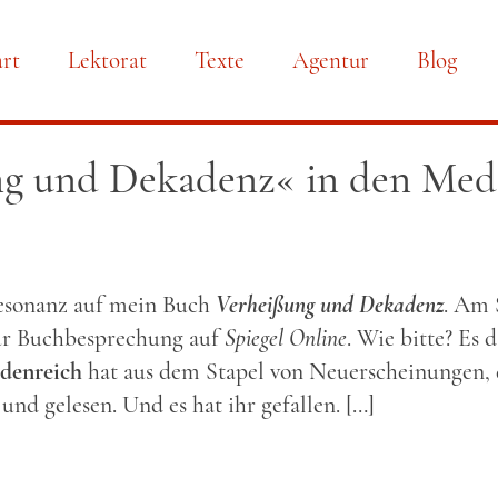
art
Lektorat
Texte
Agentur
Blog
gation
ng und Dekadenz« in den Med
springen
Resonanz auf mein Buch
Verheißung und Dekadenz
. Am 
ur Buchbesprechung auf
Spiegel Online
. Wie bitte? Es 
denreich
hat aus dem Stapel von Neuerscheinungen, d
d gelesen. Und es hat ihr gefallen. […]