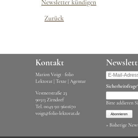
Newsletter kündigen
Zurück
Kontakt
Newslett
E-
Marion Voigt · folio
Mail-
Lektorat | Texte | Agentur
Pflichtfeld
Sicherheitsfrage
Adresse
Vestnerstraße 23
90513 Zirndorf
Bitte addieren Si
Tel.
0049 911 9601670
voigt@folio-lektorat.de
Abonnieren
» Bisherige News