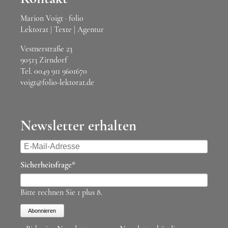
Marion Voigt · folio
Lektorat | Texte | Agentur
Vestnerstraße 23
90513 Zirndorf
Tel.
0049 911 9601670
voigt@folio-lektorat.de
Newsletter erhalten
E-
Mail-
Pflichtfeld
Sicherheitsfrage
*
Adresse
Bitte rechnen Sie 1 plus 8.
Abonnieren