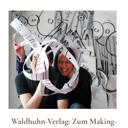
die
Schlüsselreize
fehlen
Waldhuhn-Verlag: Zum Making-