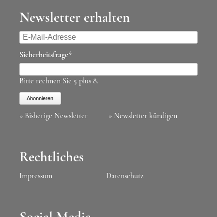
Newsletter erhalten
E-
Mail-
Pflichtfeld
Sicherheitsfrage
*
Adresse
Bitte rechnen Sie 5 plus 8.
Abonnieren
» Bisherige Newsletter
» Newsletter kündigen
Rechtliches
Impressum
Datenschutz
Social Media