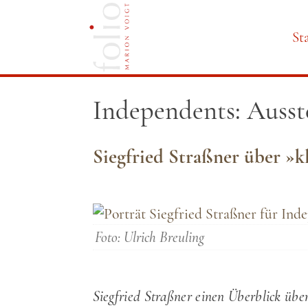
St
Navi
Independents: Ausst
über
Siegfried Straßner über »k
Foto: Ulrich Breuling
Siegfried Straßner einen Überblick übe