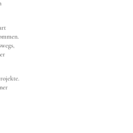
n
art
nommen.
swegs,
er
rojekte.
iner