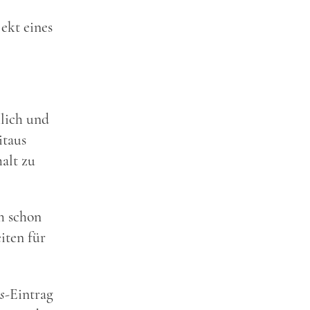
ekt eines
hlich und
itaus
alt zu
h schon
iten für
s
-Eintrag