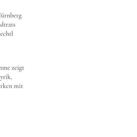
 Nürnberg
dtrats
echtl
amme zeigt
yrik,
erken mit