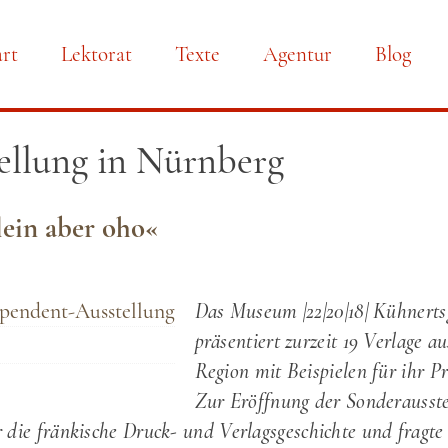
art
Lektorat
Texte
Agentur
Blog
gation
ellung in Nürnberg
springen
lein aber oho«
Das Museum |22|20|18| Kühnerts
präsentiert
zurzeit
19 Verlage au
Region mit Beispielen für ihr 
Zur Eröffnung der
Sonderausste
r die fränkische Druck- und Verlagsgeschichte und fragte