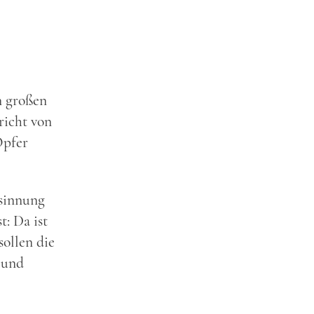
n großen
richt von
Opfer
esinnung
t: Da ist
ollen die
 und