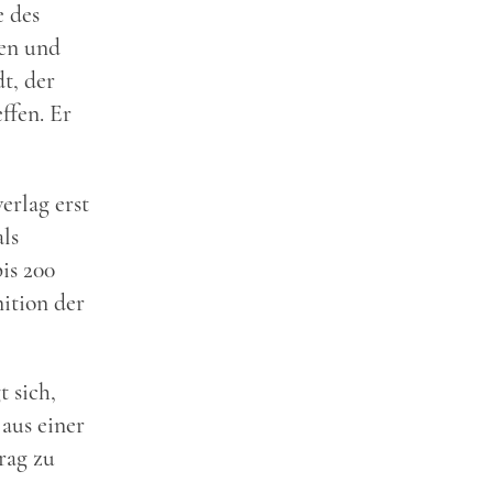
e des
ren und
t, der
ffen. Er
erlag erst
ls
is 200
ition der
 sich,
aus einer
rag zu