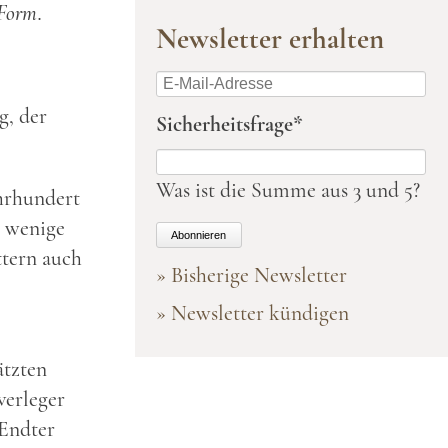
 Form.
Newsletter erhalten
E-
Mail-
g, der
Pflichtfeld
Sicherheitsfrage
*
Adresse
Was ist die Summe aus 3 und 5?
ahrhundert
, wenige
Abonnieren
ttern auch
» Bisherige Newsletter
» Newsletter kündigen
ätzten
verleger
 Endter