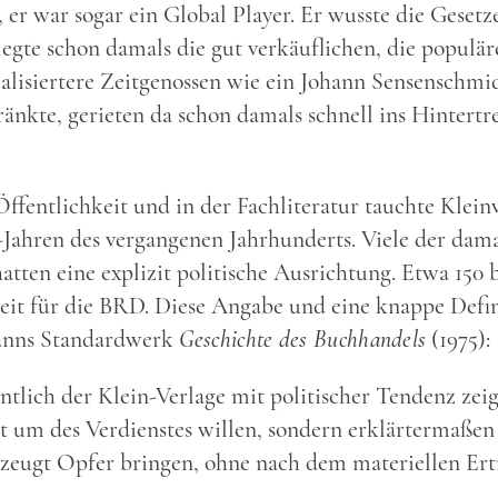
, er war sogar ein Global Player. Er wusste die Gesetz
legte schon damals die gut verkäuflichen, die populä
ialisiertere Zeitgenossen wie ein Johann Sensenschmid
ränkte, gerieten da schon damals schnell ins Hintertre
ffentlichkeit und in der Fachliteratur tauchte Kleinv
r-Jahren des vergangenen Jahrhunderts. Viele der dama
tten eine explizit politische Ausrichtung. Etwa 150 b
Zeit für die BRD. Diese Angabe und eine knappe Defin
anns Standardwerk
Geschichte des Buchhandels
(1975):
lich der Klein-Verlage mit politischer Tendenz zeigt
t um des Verdienstes willen, sondern erklärtermaßen 
erzeugt Opfer bringen, ohne nach dem materiellen Ert